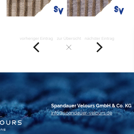
vorheriger Eintrag
zur Übersicht
nächster Eintrag
Spandauer Velours GmbH & Co. KG
info@spandauer-velours.de