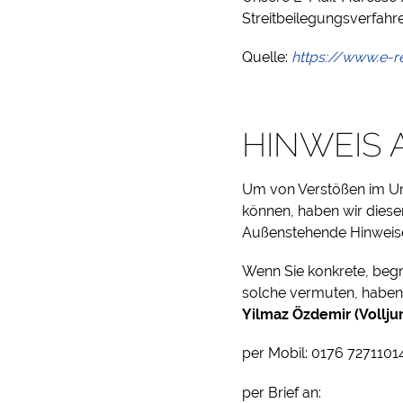
Streitbeilegungsverfahr
Quelle:
https://www.e-r
HINWEIS 
Um von Verstößen im Un
können, haben wir diese
Außenstehende Hinweise,
Wenn Sie konkrete, beg
solche vermuten, haben 
Yilmaz Özdemir (Volljur
per Mobil: 0176 72711014
per Brief an: