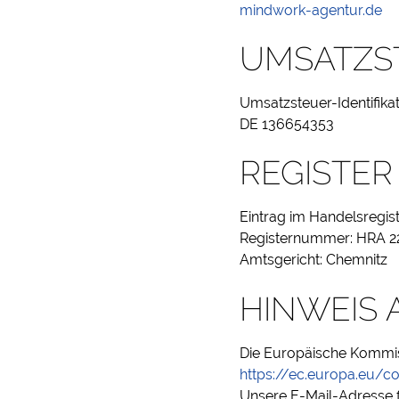
mindwork-agentur.de
UMSATZST
Umsatzsteuer-Identifik
DE 136654353
REGISTER
Eintrag im Handelsregist
Registernummer: HRA 2
Amtsgericht: Chemnitz
HINWEIS 
Die Europäische Kommissi
https://ec.europa.eu/
Unsere E-Mail-Adresse fi