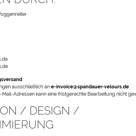
Voggenreiter
s.de
s.de
gsversand
ngen ausschließlich an
e-invoice@spandauer-velours.de
-Mail-Adressen kann eine fristgerechte Bearbeitung nicht gew
ON / DESIGN /
MIERUNG