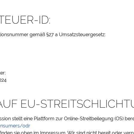
EUER-ID:
ationsnummer gemäß §27 a Umsatzsteuergesetz:
er:
224
AUF EU-STREITSCHLICH
on stellt eine Plattform zur Online-Streitbeilegung (OS) berei
consumers/odr
nden sie oben im Impressum. Wir sind nicht bereit oder verpf