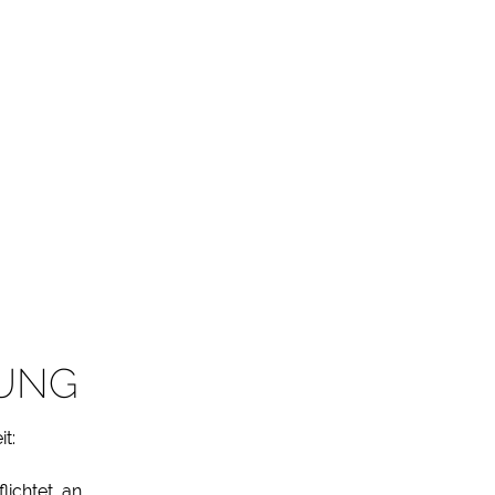
TUNG
t:
lichtet, an