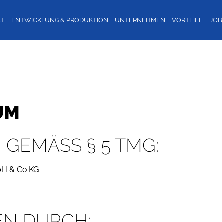
ÄT
ENTWICKLUNG & PRODUKTION
UNTERNEHMEN
VORTEILE
JO
UM
GEMÄSS § 5 TMG:
bH & Co.KG
EN DURCH: